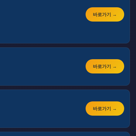
바로가기 →
바로가기 →
바로가기 →