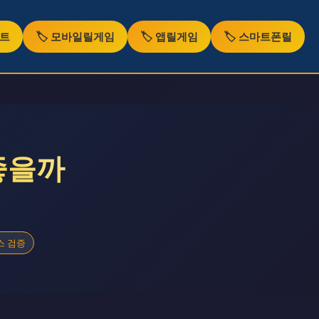
이트
🏷️ 모바일릴게임
🏷️ 앱릴게임
🏷️ 스마트폰릴
좋을까
스 검증