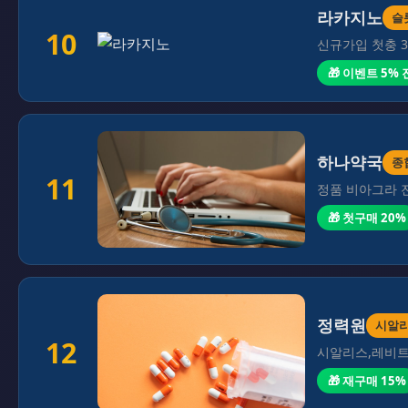
라카지노
슬
10
신규가입 첫충 3
🎁 이벤트 5%
하나약국
종
11
정품 비아그라 전
🎁 첫구매 20%
정력원
시알
12
시알리스,레비트
🎁 재구매 15%