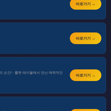
바로가기 →
바로가기 →
막 배팅의 순간! · 룰렛 테이블에서 만난 매력적인
바로가기 →