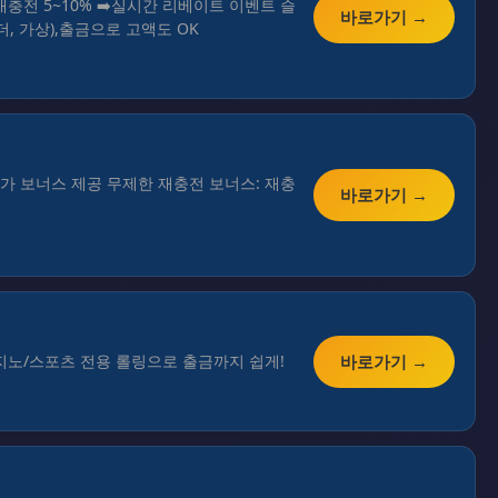
슬롯 첫,매충전 5~10% ➡️실시간 리베이트 이벤트 슬
바로가기 →
테더, 가상),출금으로 고액도 OK
 추가 보너스 제공 무제한 재충전 보너스: 재충
바로가기 →
바로가기 →
/카지노/스포츠 전용 롤링으로 출금까지 쉽게!