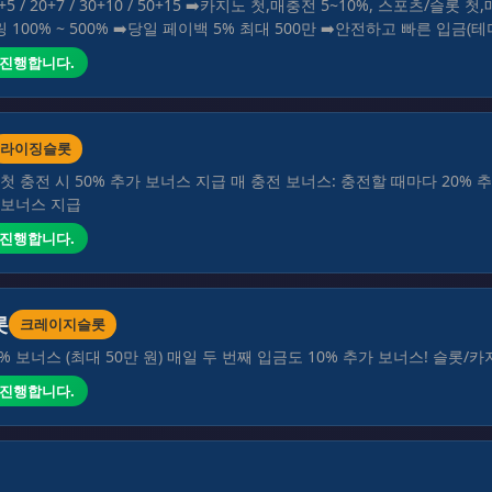
10+5 / 20+7 / 30+10 / 50+15 ➡️카지노 첫,매충전 5~10%, 스포츠/
 100% ~ 500% ➡️당일 페이백 5% 최대 500만 ➡️안전하고 빠른 입금(
 진행합니다.
라이징슬롯
 첫 충전 시 50% 추가 보너스 지급 매 충전 보너스: 충전할 때마다 20%
가 보너스 지급
 진행합니다.
롯
크레이지슬롯
5% 보너스 (최대 50만 원) 매일 두 번째 입금도 10% 추가 보너스! 슬롯
 진행합니다.