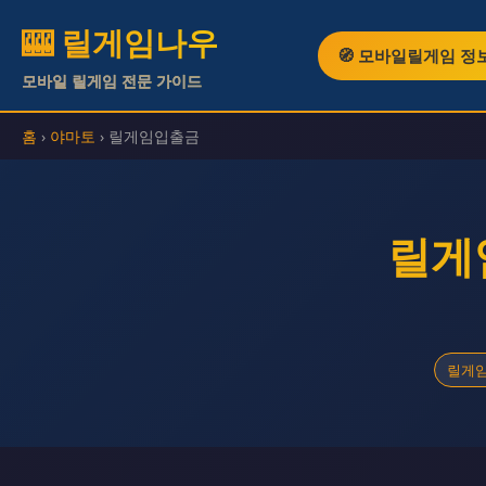
🎰 릴게임나우
🧭 모바일릴게임 정
모바일 릴게임 전문 가이드
홈
›
야마토
› 릴게임입출금
릴게
릴게