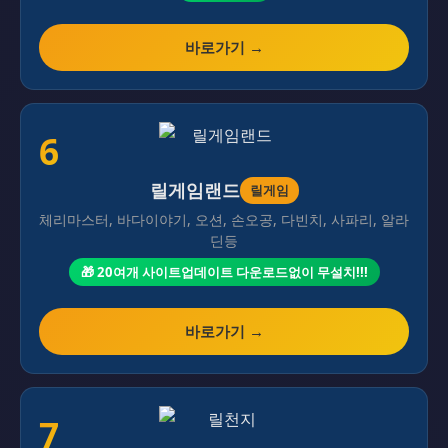
바로가기 →
6
릴게임랜드
릴게임
체리마스터, 바다이야기, 오션, 손오공, 다빈치, 사파리, 알라
딘등
🎁 20여개 사이트업데이트 다운로드없이 무설치!!!
바로가기 →
7