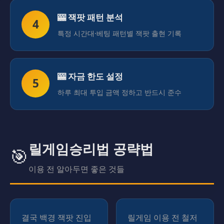
🎰 잭팟 패턴 분석
4
특정 시간대·베팅 패턴별 잭팟 출현 기록
🎰 자금 한도 설정
5
하루 최대 투입 금액 정하고 반드시 준수
릴게임승리법 공략법
🎯
이용 전 알아두면 좋은 것들
결국 백경 잭팟 진입
릴게임 이용 전 철저