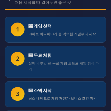
처음 시작할 때 알아두면 좋은 것
🎰 게임 선택
1
야마토·바다이야기 등 익숙한 게임부터 시작
🎰 무료 체험
2
실머니 투입 전 무료 체험 모드로 게임 방식 파
악
🎰 소액 시작
3
최소 베팅으로 게임 패턴과 보너스 조건 파악