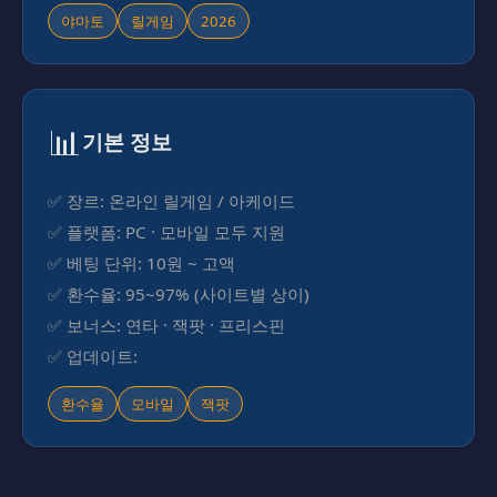
야마토
릴게임
2026
📊
기본 정보
✅ 장르: 온라인 릴게임 / 아케이드
✅ 플랫폼: PC · 모바일 모두 지원
✅ 베팅 단위: 10원 ~ 고액
✅ 환수율: 95~97% (사이트별 상이)
✅ 보너스: 연타 · 잭팟 · 프리스핀
✅ 업데이트:
환수율
모바일
잭팟