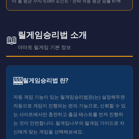
터 월 평균 수익 9,069 포인트 · 전략 적용 평균 승률 61%
릴게임승리법 소개
📖
야마토 릴게임 기본 정보
🎰
릴게임승리법 란?
자동 게임 기능이 있는 릴게임승리법은(는) 설정해두면
자동으로 게임이 진행되는 편의 기능으로, 신뢰할 수 있
는 사이트에서만 충전하고 출금 테스트를 먼저 진행하
는 것이 안전합니다. 릴게임나우의 릴게임 가이드로 자
신에게 맞는 게임을 선택해보세요.