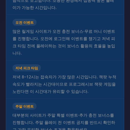
험적으로 보고합니다. 조용한 환경에서 집중력 높은 플레
이가 가능한 시간입니다.
오전 이벤트
많은 릴게임 사이트가 오전 충전 보너스·무료 머니 이벤트
를 진행합니다. 오전에 로그인해 이벤트를 챙기고 저녁 피
크 타임 전에 플레이하는 것이 보너스 활용의 효율을 높입
니다.
저녁 피크 타임
저녁 8~12시는 접속자가 가장 많은 시간입니다. 잭팟 누적
속도가 빨라지는 시간대이므로 프로그레시브 잭팟 게임을
노린다면 이 시간대가 유리할 수 있습니다.
주말 이벤트
대부분의 사이트가 주말 특별 이벤트·추가 충전 보너스를
진행합니다. 주말 플레이 전 이벤트 공지를 반드시 확인하
고 가장 유리한 보너스 조건을 활용하세요.