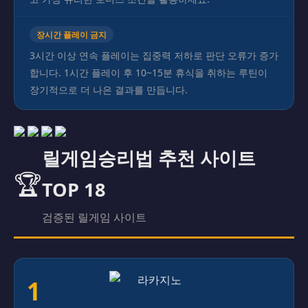
장시간 플레이 금지
3시간 이상 연속 플레이는 집중력 저하로 판단 오류가 증가
합니다. 1시간 플레이 후 10~15분 휴식을 취하는 루틴이
장기적으로 더 나은 결과를 만듭니다.
릴게임승리법 추천 사이트
🏆
TOP 18
검증된 릴게임 사이트
1