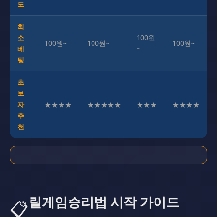
도
최
소
100원
100원~
100원~
100원~
베
~
팅
초
보
자
★★★★
★★★★★
★★★
★★★★
추
천
릴게임승리법 시작 가이드
📋