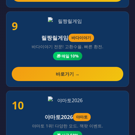
9
릴짱릴게임
바다이야기
바다이야기 전문! 고환수율. 빠른 환전.
🎁 매일 10%
바로가기 →
10
야마토2026
야마토
야마토 1위! 다양한 모드. 잭팟 이벤트.