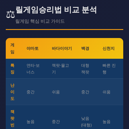
릴게임승리법 비교 분석
⚖️
릴게임 핵심 비교 가이드
게
야마토
바다이야기
백경
신천지
임
특
연타·보
잭팟·물고
대형
빠른 진
징
너스
기
잭팟
행
난
이
중간
쉬움
중간
쉬움
도
잭
팟
낮음
높음
중간
높음
빈
(대형)