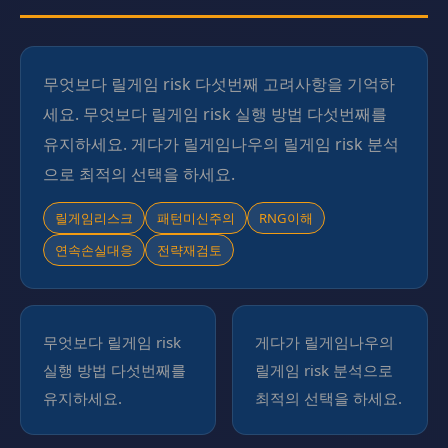
무엇보다 릴게임 risk 다섯번째 고려사항을 기억하
세요. 무엇보다 릴게임 risk 실행 방법 다섯번째를
유지하세요. 게다가 릴게임나우의 릴게임 risk 분석
으로 최적의 선택을 하세요.
릴게임리스크
패턴미신주의
RNG이해
연속손실대응
전략재검토
무엇보다 릴게임 risk
게다가 릴게임나우의
실행 방법 다섯번째를
릴게임 risk 분석으로
유지하세요.
최적의 선택을 하세요.