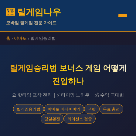
🎰 릴게임나우
모바일 릴게임 전문 가이드
홈
›
야마토
› 릴게임승리법
릴게임승리법 보너스 게임 어떻게
진입하나
🔮 핫타임 포착 전략 | ⚡ 타이밍 노하우 | 💰 수익 극대화
릴게임승리법
야마토·바다이야기
잭팟
무료 충전
당일환전
라이선스 검증