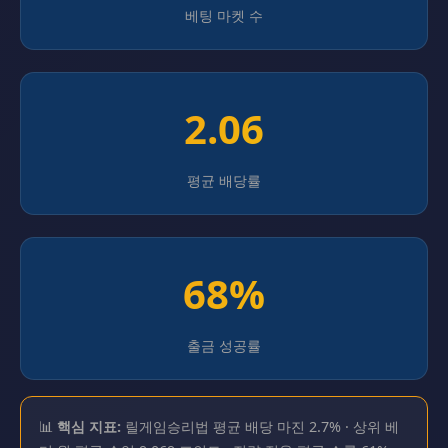
베팅 마켓 수
2.06
평균 배당률
68%
출금 성공률
📊
핵심 지표:
릴게임승리법 평균 배당 마진 2.7% · 상위 베