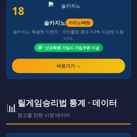
18
솔카지노
카지노/베팅
솔카지노 특별한 이벤트 · 개인롤링 콤프 0.6% 지급해 드립
니다.
🎁 · 신규회원 가입시 가입쿠폰 지급
바로가기 →
릴게임승리법 통계 · 데이터
📊
참고할 만한 시장 데이터