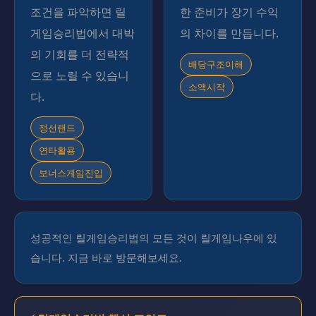
조건을 파악하면 릴
한 준비가 장기 수익
게임승리법에서 대박
의 차이를 만듭니다.
의 기회를 더 전략적
배당구조이해
으로 노릴 수 있습니
소액시작
다.
정선랜드
연타활용
보너스게임진입
성공적인 릴게임승리법의 모든 것이 릴게임나우에 있
습니다. 지금 바로 방문해보세요.